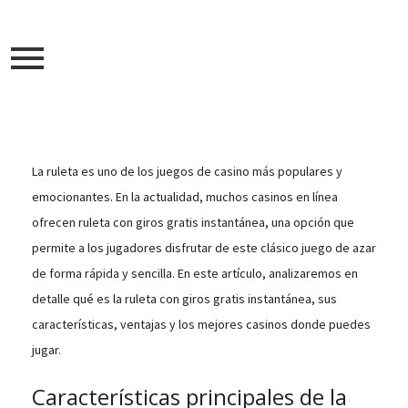
La ruleta es uno de los juegos de casino más populares y
emocionantes. En la actualidad, muchos casinos en línea
ofrecen ruleta con giros gratis instantánea, una opción que
permite a los jugadores disfrutar de este clásico juego de azar
de forma rápida y sencilla. En este artículo, analizaremos en
detalle qué es la ruleta con giros gratis instantánea,
sus
características, ventajas y los mejores casinos donde puedes
jugar.
Características principales de la