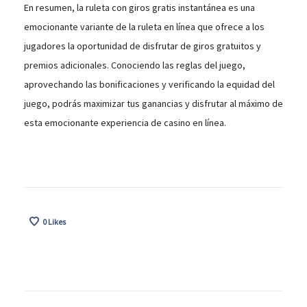
En resumen, la ruleta con giros gratis instantánea es una
emocionante variante de la ruleta en línea que ofrece a los
jugadores la oportunidad de disfrutar de giros gratuitos y
premios adicionales. Conociendo las reglas del juego,
aprovechando las bonificaciones y verificando la equidad del
juego, podrás maximizar tus ganancias y disfrutar al máximo de
esta emocionante experiencia de casino en línea.
0
Likes