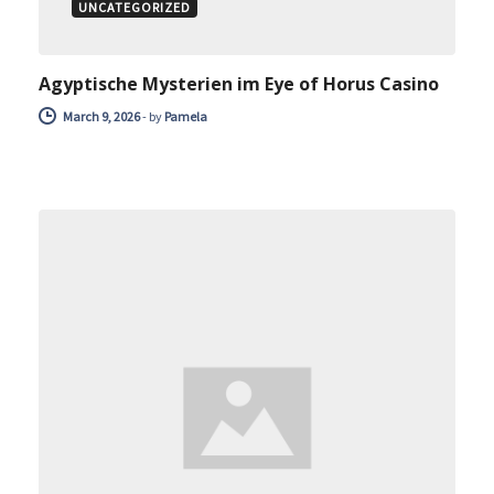
UNCATEGORIZED
Agyptische Mysterien im Eye of Horus Casino
March 9, 2026
-
by
Pamela